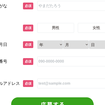
がな
必須
男性
女性
必須
月日
必須
番号
必須
ルアドレス
必須